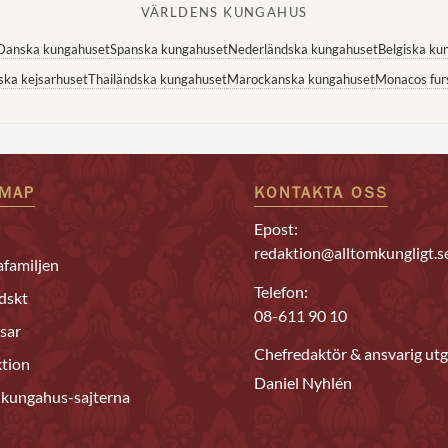
VÄRLDENS KUNGAHUS
Danska kungahuset
Spanska kungahuset
Nederländska kungahuset
Belgiska ku
ska kejsarhuset
Thailändska kungahuset
Marockanska kungahuset
Monacos fur
EMAP
KONTAKTA OSS
Epost:
redaktion@alltomkungligt.s
familjen
Telefon:
dskt
08-611 90 10
sar
Chefredaktör & ansvarig utg
tion
Daniel Nyhlén
 kungahus-sajterna