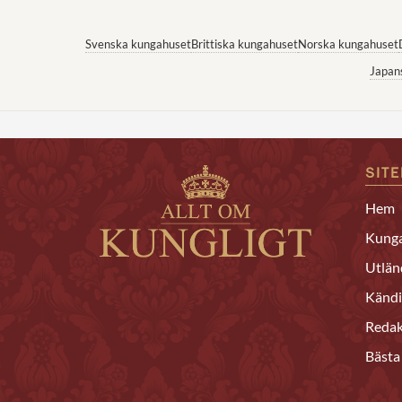
Svenska kungahuset
Brittiska kungahuset
Norska kungahuset
Japan
SIT
Hem
Kunga
Utlän
Kändi
Redak
Bästa