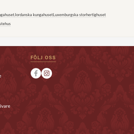
ngahuset
Jordanska kungahuset
Luxemburgska storhertighuset
stehus
FÖLJ OSS
e
ivare