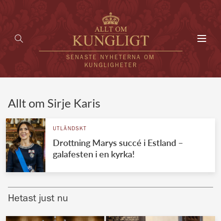
Toggl
navig
SENASTE NYHETERNA OM
KUNGLIGHETER
HEM
Allt om Sirje Karis
KUNGAFAMILJEN
UTLÄNDSKT
Drottning Marys succé i Estland –
UTLÄNDSKT
galafesten i en kyrka!
KÄNDISAR
VÄRLDENS KUNGAHUS
Hetast just nu
Svenska kungahuset
REDAKTION
Brittiska kungahuset