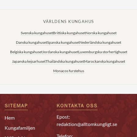
VÄRLDENS KUNGAHUS
Svenska kungahuset
Brittiska kungahuset
Norska kungahuset
Danska kungahuset
Spanska kungahuset
Nederländska kungahuset
Belgiska kungahuset
Jordanska kungahuset
Luxemburgska storhertighuset
Japanska kejsarhuset
Thailändska kungahuset
Marockanska kungahuset
Monacos furstehus
SITEMAP
KONTAKTA OSS
Epost:
Hem
redaktion@alltomkungligt.se
Kungafamiljen
Telefon: