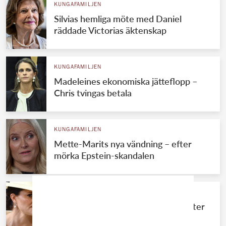
KUNGAFAMILJEN
Silvias hemliga möte med Daniel
räddade Victorias äktenskap
KUNGAFAMILJEN
Madeleines ekonomiska jätteflopp –
Chris tvingas betala
KUNGAFAMILJEN
Mette-Marits nya vändning – efter
mörka Epstein-skandalen
KUNGAFAMILJEN
Stora förändringen för Victoria – efter
sommaren på Solliden