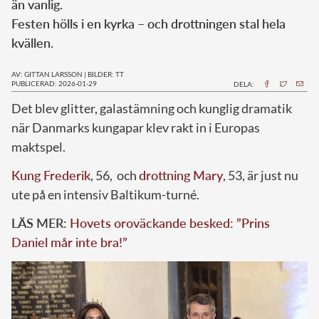
än vanlig.
Festen hölls i en kyrka – och drottningen stal hela
kvällen.
AV: GITTAN LARSSON
|
BILDER: TT
PUBLICERAD: 2026-01-29
DELA:
Det blev glitter, galastämning och kunglig dramatik
när Danmarks kungapar klev rakt in i Europas
maktspel.
Kung Frederik
, 56, och
drottning Mary
, 53, är just nu
ute på en intensiv Baltikum-turné.
LÄS MER:
Hovets oroväckande besked: ”Prins
Daniel mår inte bra!”