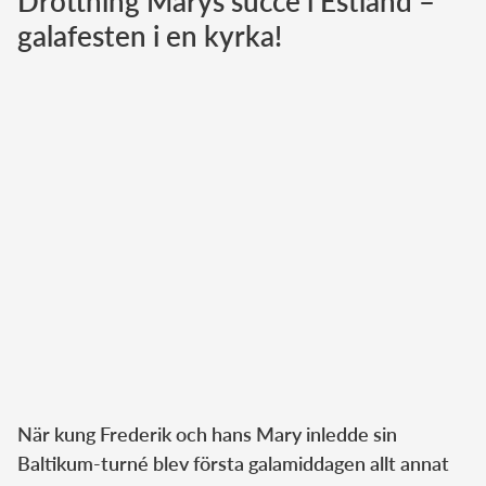
Drottning Marys succé i Estland –
galafesten i en kyrka!
Norska kungahuset
Danska kungahuset
Spanska kungahuset
Nederländska kungahuset
Belgiska kungahuset
Jordanska kungahuset
Luxemburgska storhertighuset
Japanska kejsarhuset
Thailändska kungahuset
Marockanska kungahuset
Monacos furstehus
När kung Frederik och hans Mary inledde sin
Baltikum-turné blev första galamiddagen allt annat