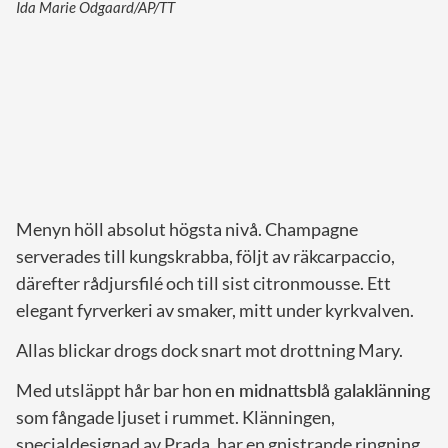
Ida Marie Odgaard/AP/TT
Menyn höll absolut högsta nivå. Champagne
serverades till kungskrabba, följt av räkcarpaccio,
därefter rådjursfilé och till sist citronmousse. Ett
elegant fyrverkeri av smaker, mitt under kyrkvalven.
Allas blickar drogs dock snart mot drottning Mary.
Med utsläppt hår bar hon
en midnattsblå galaklänning
som fångade ljuset i rummet. Klänningen,
specialdesignad av Prada, har en gnistrande ringning