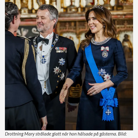
Drottning Mary strålade glatt när hon hälsade på gästerna. Bild: