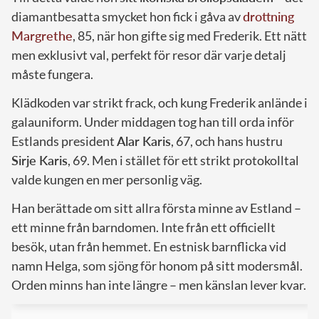
diamantbesatta smycket hon fick i gåva av
drottning
Margrethe
, 85, när hon gifte sig med Frederik. Ett nätt
men exklusivt val, perfekt för resor där varje detalj
måste fungera.
Klädkoden var strikt frack, och kung Frederik anlände i
galauniform. Under middagen tog han till orda inför
Estlands president
Alar Karis
, 67, och hans hustru
Sirje Karis
, 69. Men i stället för ett strikt protokolltal
valde kungen en mer personlig väg.
Han berättade om sitt allra första minne av Estland –
ett minne från barndomen. Inte från ett officiellt
besök, utan från hemmet. En estnisk barnflicka vid
namn Helga, som sjöng för honom på sitt modersmål.
Orden minns han inte längre – men känslan lever kvar.