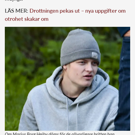
LÄS MER:
Drottningen pekas ut – nya uppgifter om
otrohet skakar om
Om Marius Borg Høiby döms för de allvarligare britten han