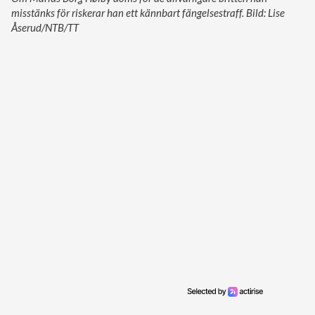
misstänks för riskerar han ett kännbart fängelsestraff. Bild: Lise
Åserud/NTB/TT