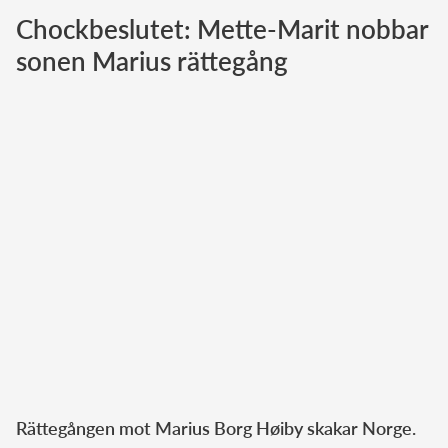
Chockbeslutet: Mette-Marit nobbar
Norska kungahuset
sonen Marius rättegång
Danska kungahuset
Spanska kungahuset
Nederländska kungahuset
Belgiska kungahuset
Jordanska kungahuset
Luxemburgska storhertighuset
Japanska kejsarhuset
Thailändska kungahuset
Marockanska kungahuset
Monacos furstehus
Rättegången mot Marius Borg Høiby skakar Norge.