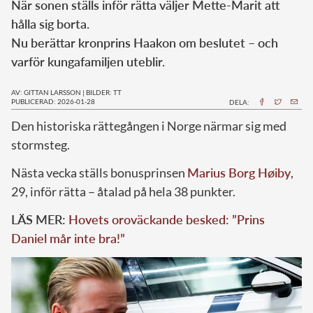
När sonen ställs inför rätta väljer Mette-Marit att
hålla sig borta.
Nu berättar kronprins Haakon om beslutet – och
varför kungafamiljen uteblir.
AV: GITTAN LARSSON
|
BILDER: TT
PUBLICERAD: 2026-01-28
DELA:
Den historiska rättegången i Norge närmar sig med
stormsteg.
Nästa vecka ställs bonusprinsen
Marius Borg Høiby
,
29, inför rätta – åtalad på hela 38 punkter.
LÄS MER:
Hovets oroväckande besked: ”Prins
Daniel mår inte bra!”