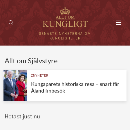
Toggl
navig
SENASTE NYHETERNA OM
KUNGLIGHETER
HEM
Allt om Självstyre
KUNGAFAMILJEN
ZNYHETER
Kungaparets historiska resa – snart får
UTLÄNDSKT
Åland finbesök
KÄNDISAR
VÄRLDENS KUNGAHUS
Hetast just nu
Svenska kungahuset
REDAKTION
Brittiska kungahuset