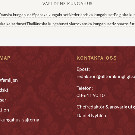
VÄRLDENS KUNGAHUS
Danska kungahuset
Spanska kungahuset
Nederländska kungahuset
Belgiska ku
ska kejsarhuset
Thailändska kungahuset
Marockanska kungahuset
Monacos fur
EMAP
KONTAKTA OSS
Epost:
redaktion@alltomkungligt.s
familjen
Telefon:
dskt
08-611 90 10
sar
Chefredaktör & ansvarig utg
tion
Daniel Nyhlén
 kungahus-sajterna