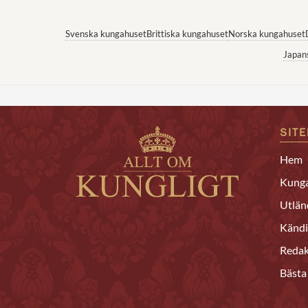
Svenska kungahuset
Brittiska kungahuset
Norska kungahuset
Japan
SIT
Hem
Kunga
Utlän
Kändi
Redak
Bästa