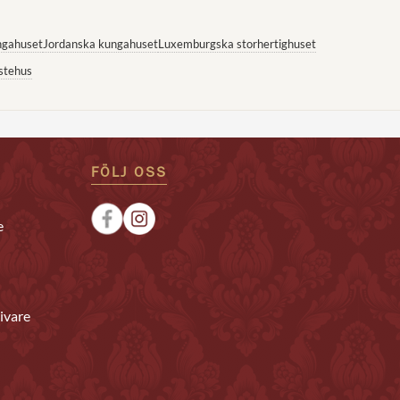
ngahuset
Jordanska kungahuset
Luxemburgska storhertighuset
stehus
FÖLJ OSS
e
ivare