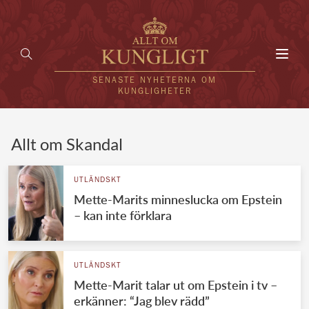
Toggl
navig
SENASTE NYHETERNA OM
KUNGLIGHETER
HEM
Allt om Skandal
KUNGAFAMILJEN
UTLÄNDSKT
Mette-Marits minneslucka om Epstein
UTLÄNDSKT
– kan inte förklara
KÄNDISAR
VÄRLDENS KUNGAHUS
UTLÄNDSKT
Mette-Marit talar ut om Epstein i tv –
Svenska kungahuset
REDAKTION
erkänner: “Jag blev rädd”
Brittiska kungahuset