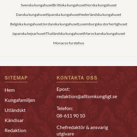
Svenska kungahuset
Brittiska kungahuset
Norska kungahuset
Danska kungahuset
Spanska kungahuset
Nederländska kungahuset
Belgiska kungahuset
Jordanska kungahuset
Luxemburgska storhertighuset
Japanska kejsarhuset
Thailändska kungahuset
Marockanska kungahuset
Monacos furstehus
SITEMAP
KONTAKTA OSS
Epost:
Hem
redaktion@alltomkungligt.se
Kungafamiljen
Telefon:
Utländskt
08-611 90 10
Kändisar
Chefredaktör & ansvarig
Redaktion
utgivare