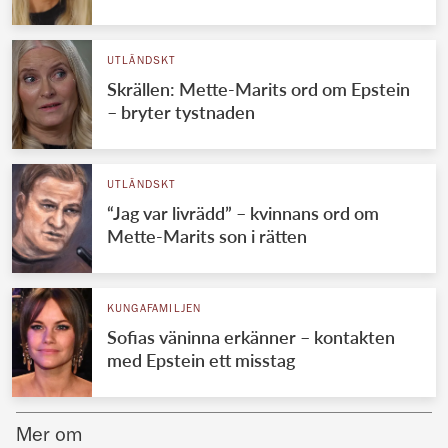
Norska kungahuset
UTLÄNDSKT
Danska kungahuset
Skrällen: Mette-Marits ord om Epstein
Spanska kungahuset
– bryter tystnaden
Nederländska kungahuset
Belgiska kungahuset
UTLÄNDSKT
Jordanska kungahuset
“Jag var livrädd” – kvinnans ord om
Mette-Marits son i rätten
Luxemburgska storhertighuset
Japanska kejsarhuset
KUNGAFAMILJEN
Thailändska kungahuset
Sofias väninna erkänner – kontakten
Marockanska kungahuset
med Epstein ett misstag
Monacos furstehus
Mer om