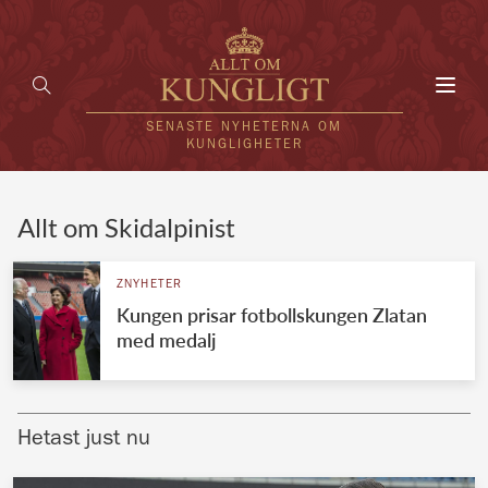
Toggl
navig
SENASTE NYHETERNA OM
KUNGLIGHETER
HEM
Allt om Skidalpinist
KUNGAFAMILJEN
ZNYHETER
Kungen prisar fotbollskungen Zlatan
UTLÄNDSKT
med medalj
KÄNDISAR
VÄRLDENS KUNGAHUS
Hetast just nu
Svenska kungahuset
REDAKTION
Brittiska kungahuset