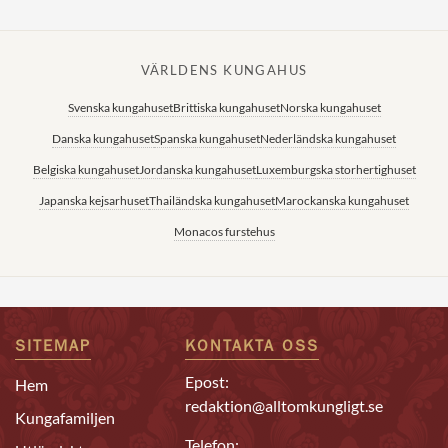
VÄRLDENS KUNGAHUS
Svenska kungahuset
Brittiska kungahuset
Norska kungahuset
Danska kungahuset
Spanska kungahuset
Nederländska kungahuset
Belgiska kungahuset
Jordanska kungahuset
Luxemburgska storhertighuset
Japanska kejsarhuset
Thailändska kungahuset
Marockanska kungahuset
Monacos furstehus
SITEMAP
KONTAKTA OSS
Epost:
Hem
redaktion@alltomkungligt.se
Kungafamiljen
Telefon: