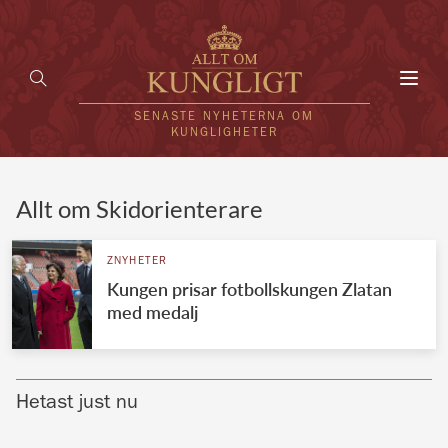
Toggl
navig
SENASTE NYHETERNA OM
KUNGLIGHETER
HEM
Allt om Skidorienterare
KUNGAFAMILJEN
ZNYHETER
Kungen prisar fotbollskungen Zlatan
UTLÄNDSKT
med medalj
KÄNDISAR
VÄRLDENS KUNGAHUS
Hetast just nu
Svenska kungahuset
REDAKTION
Brittiska kungahuset