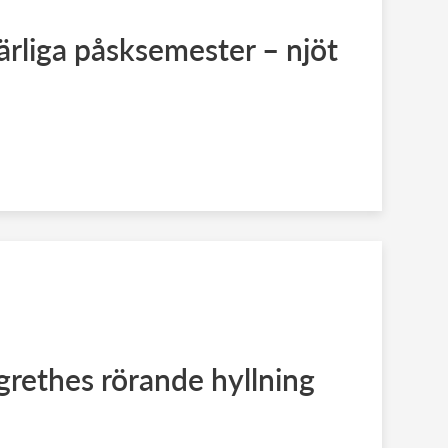
rliga påsksemester – njöt
rethes rörande hyllning