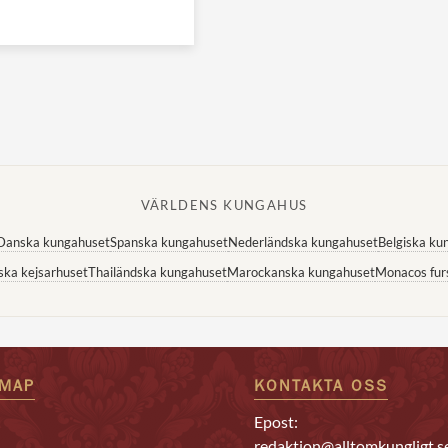
VÄRLDENS KUNGAHUS
Danska kungahuset
Spanska kungahuset
Nederländska kungahuset
Belgiska ku
ska kejsarhuset
Thailändska kungahuset
Marockanska kungahuset
Monacos fur
EMAP
KONTAKTA OSS
Epost:
redaktion@alltomkungligt.s