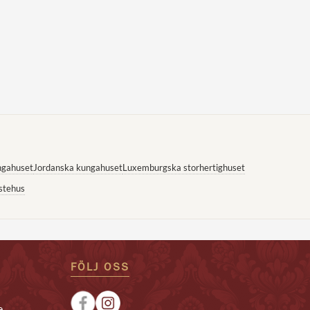
ngahuset
Jordanska kungahuset
Luxemburgska storhertighuset
stehus
FÖLJ OSS
e