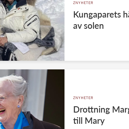
ZNYHETER
Kungaparets hä
av solen
ZNYHETER
Drottning Marg
till Mary