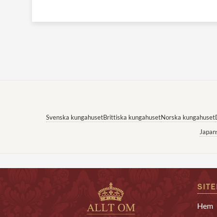
Svenska kungahuset
Brittiska kungahuset
Norska kungahuset
Japan
SIT
Hem