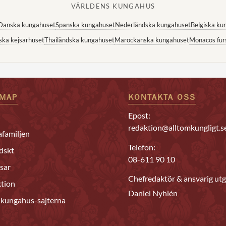
VÄRLDENS KUNGAHUS
Danska kungahuset
Spanska kungahuset
Nederländska kungahuset
Belgiska ku
ska kejsarhuset
Thailändska kungahuset
Marockanska kungahuset
Monacos fur
EMAP
KONTAKTA OSS
Epost:
redaktion@alltomkungligt.s
familjen
Telefon:
dskt
08-611 90 10
sar
Chefredaktör & ansvarig utg
tion
Daniel Nyhlén
 kungahus-sajterna