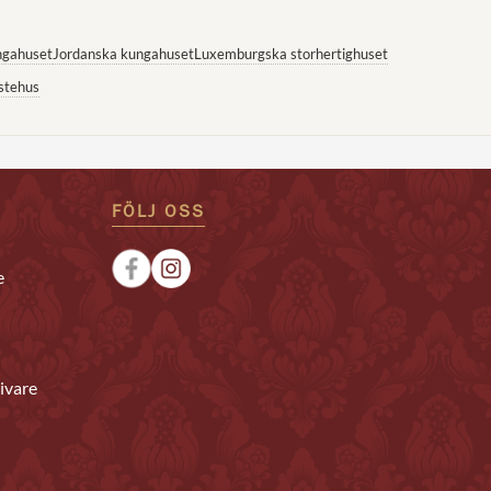
ngahuset
Jordanska kungahuset
Luxemburgska storhertighuset
stehus
FÖLJ OSS
e
ivare