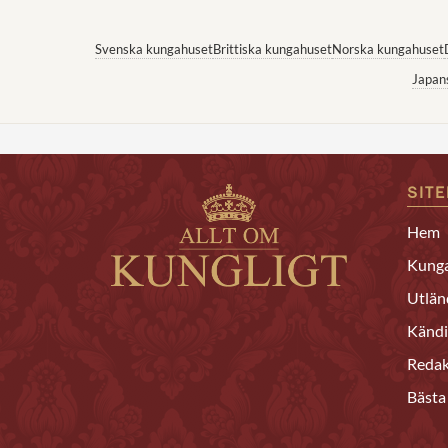
Svenska kungahuset
Brittiska kungahuset
Norska kungahuset
Japan
SIT
Hem
Kunga
Utlän
Kändi
Redak
Bästa