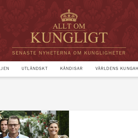
SENASTE NYHETERNA OM KUNGLIGHETER
LJEN
UTLÄNDSKT
KÄNDISAR
VÄRLDENS KUNGA