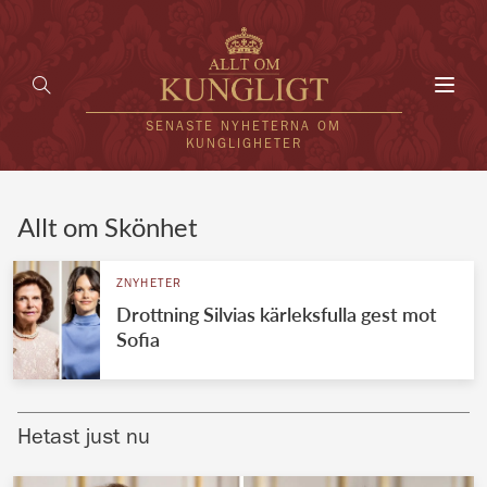
Toggl
navig
SENASTE NYHETERNA OM
KUNGLIGHETER
HEM
Allt om Skönhet
KUNGAFAMILJEN
ZNYHETER
Drottning Silvias kärleksfulla gest mot
UTLÄNDSKT
Sofia
KÄNDISAR
VÄRLDENS KUNGAHUS
Hetast just nu
Svenska kungahuset
REDAKTION
Brittiska kungahuset