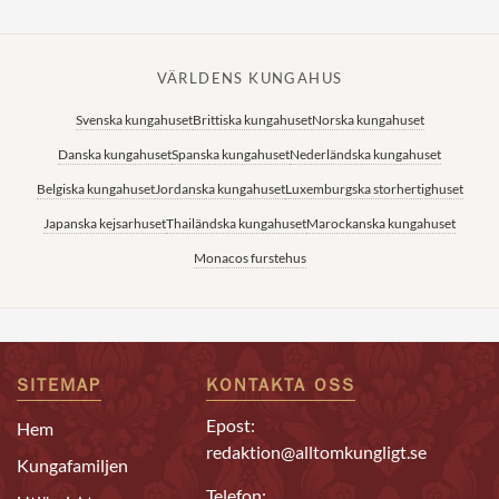
VÄRLDENS KUNGAHUS
Svenska kungahuset
Brittiska kungahuset
Norska kungahuset
Danska kungahuset
Spanska kungahuset
Nederländska kungahuset
Belgiska kungahuset
Jordanska kungahuset
Luxemburgska storhertighuset
Japanska kejsarhuset
Thailändska kungahuset
Marockanska kungahuset
Monacos furstehus
SITEMAP
KONTAKTA OSS
Epost:
Hem
redaktion@alltomkungligt.se
Kungafamiljen
Telefon: