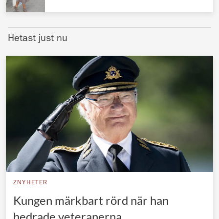
Norska kungahuset
Danska kungahuset
Hetast just nu
Spanska kungahuset
Nederländska kungahuset
Belgiska kungahuset
Jordanska kungahuset
Luxemburgska storhertighuset
Japanska kejsarhuset
Thailändska kungahuset
Marockanska kungahuset
ZNYHETER
Monacos furstehus
Kungen märkbart rörd när han
hedrade veteranerna