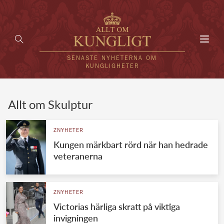
Toggl
navig
SENASTE NYHETERNA OM
KUNGLIGHETER
HEM
Allt om Skulptur
KUNGAFAMILJEN
ZNYHETER
Kungen märkbart rörd när han hedrade
UTLÄNDSKT
veteranerna
KÄNDISAR
VÄRLDENS KUNGAHUS
ZNYHETER
Victorias härliga skratt på viktiga
Svenska kungahuset
REDAKTION
invigningen
Brittiska kungahuset