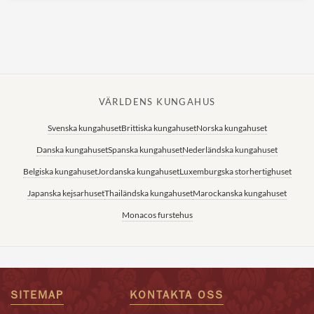
VÄRLDENS KUNGAHUS
Svenska kungahuset
Brittiska kungahuset
Norska kungahuset
Danska kungahuset
Spanska kungahuset
Nederländska kungahuset
Belgiska kungahuset
Jordanska kungahuset
Luxemburgska storhertighuset
Japanska kejsarhuset
Thailändska kungahuset
Marockanska kungahuset
Monacos furstehus
SITEMAP
KONTAKTA OSS