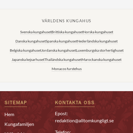
VÄRLDENS KUNGAHUS
Svenska kungahuset
Brittiska kungahuset
Norska kungahuset
Danska kungahuset
Spanska kungahuset
Nederländska kungahuset
Belgiska kungahuset
Jordanska kungahuset
Luxemburgska storhertighuset
Japanska kejsarhuset
Thailändska kungahuset
Marockanska kungahuset
Monacos furstehus
SITEMAP
KONTAKTA OSS
Epost:
Hem
redaktion@alltomkungligt.se
Kungafamiljen
Telefon: