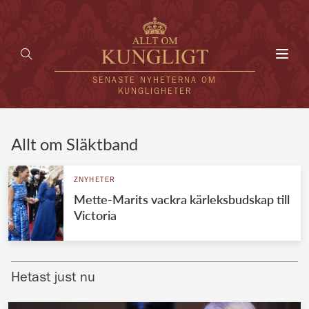
Toggl
navig
SENASTE NYHETERNA OM
KUNGLIGHETER
HEM
Allt om Släktband
KUNGAFAMILJEN
ZNYHETER
Mette-Marits vackra kärleksbudskap till
UTLÄNDSKT
Victoria
KÄNDISAR
VÄRLDENS KUNGAHUS
Hetast just nu
Svenska kungahuset
REDAKTION
Brittiska kungahuset