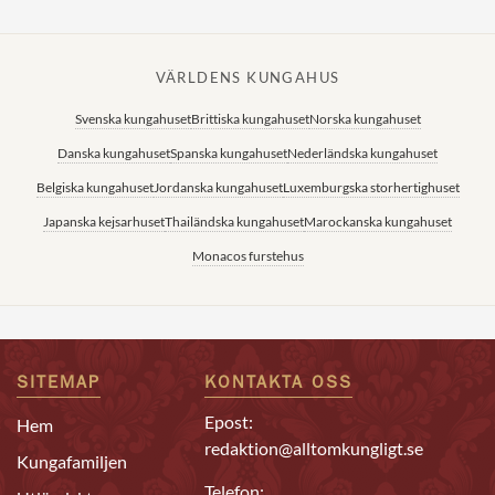
VÄRLDENS KUNGAHUS
Svenska kungahuset
Brittiska kungahuset
Norska kungahuset
Danska kungahuset
Spanska kungahuset
Nederländska kungahuset
Belgiska kungahuset
Jordanska kungahuset
Luxemburgska storhertighuset
Japanska kejsarhuset
Thailändska kungahuset
Marockanska kungahuset
Monacos furstehus
SITEMAP
KONTAKTA OSS
Epost:
Hem
redaktion@alltomkungligt.se
Kungafamiljen
Telefon: