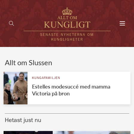
Toggl
navig
SENASTE NYHETERNA OM
KUNGLIGHETER
HEM
Allt om Slussen
KUNGAFAMILJEN
KUNGAFAMILJEN
Estelles modesuccé med mamma
UTLÄNDSKT
Victoria på bron
KÄNDISAR
VÄRLDENS KUNGAHUS
Hetast just nu
Svenska kungahuset
REDAKTION
Brittiska kungahuset