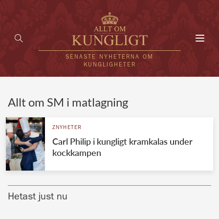
Toggl
navig
SENASTE NYHETERNA OM
KUNGLIGHETER
HEM
Allt om SM i matlagning
KUNGAFAMILJEN
ZNYHETER
Carl Philip i kungligt kramkalas under
UTLÄNDSKT
kockkampen
KÄNDISAR
VÄRLDENS KUNGAHUS
Hetast just nu
Svenska kungahuset
REDAKTION
Brittiska kungahuset