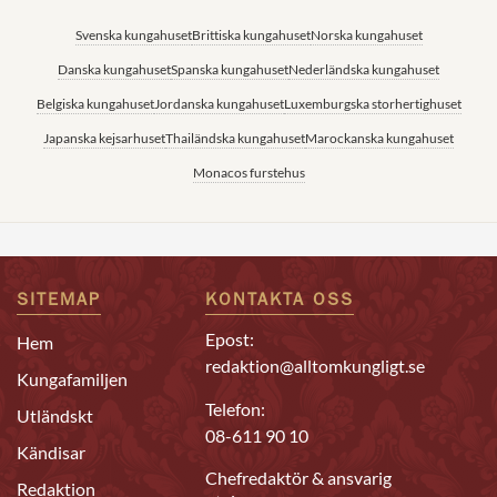
Svenska kungahuset
Brittiska kungahuset
Norska kungahuset
Danska kungahuset
Spanska kungahuset
Nederländska kungahuset
Belgiska kungahuset
Jordanska kungahuset
Luxemburgska storhertighuset
Japanska kejsarhuset
Thailändska kungahuset
Marockanska kungahuset
Monacos furstehus
SITEMAP
KONTAKTA OSS
Epost:
Hem
redaktion@alltomkungligt.se
Kungafamiljen
Telefon:
Utländskt
08-611 90 10
Kändisar
Chefredaktör & ansvarig
Redaktion