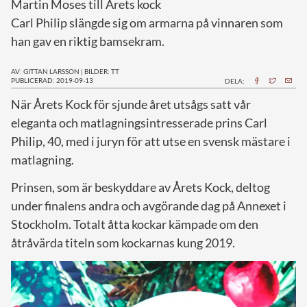
Martin Moses till Årets kock
Carl Philip slängde sig om armarna på vinnaren som
han gav en riktig bamsekram.
AV: GITTAN LARSSON
|
BILDER: TT
PUBLICERAD: 2019-09-13
DELA:
N
är Årets Kock för sjunde året utsågs satt vår
eleganta och matlagningsintresserade prins Carl
Philip, 40, med i juryn för att utse en svensk mästare i
matlagning.
Prinsen, som är beskyddare av Årets Kock, deltog
under finalens andra och avgörande dag på Annexet i
Stockholm. Totalt åtta kockar kämpade om den
åtråvärda titeln som kockarnas kung 2019.