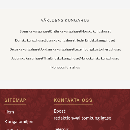
VÄRLDENS KUNGAHUS
Svenska kungahuset
Brittiska kungahuset
Norska kungahuset
Danska kungahuset
Spanska kungahuset
Nederländska kungahuset
Belgiska kungahuset
Jordanska kungahuset
Luxemburgska storhertighuset
Japanska kejsarhuset
Thailändska kungahuset
Marockanska kungahuset
Monacos furstehus
SITEMAP
KONTAKTA OSS
Epost:
Hem
redaktion@alltomkungligt.se
Kungafamiljen
Telefon: