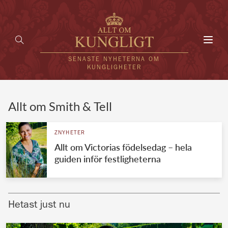
Toggl
navig
SENASTE NYHETERNA OM
KUNGLIGHETER
HEM
Allt om Smith & Tell
KUNGAFAMILJEN
ZNYHETER
Allt om Victorias födelsedag – hela
UTLÄNDSKT
guiden inför festligheterna
KÄNDISAR
VÄRLDENS KUNGAHUS
Hetast just nu
Svenska kungahuset
REDAKTION
Brittiska kungahuset