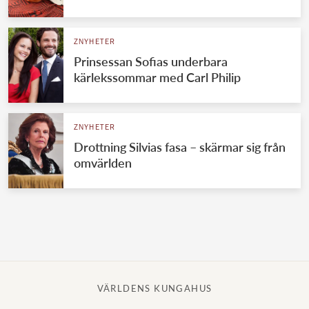
Norska kungahuset
ZNYHETER
Danska kungahuset
Prinsessan Sofias underbara
Spanska kungahuset
kärlekssommar med Carl Philip
Nederländska kungahuset
Belgiska kungahuset
ZNYHETER
Jordanska kungahuset
Drottning Silvias fasa – skärmar sig från
omvärlden
Luxemburgska storhertighuset
Japanska kejsarhuset
Thailändska kungahuset
Marockanska kungahuset
Monacos furstehus
VÄRLDENS KUNGAHUS