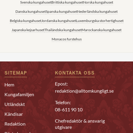
Svenska kungahuset
Brittiska kungahuset
Norska kungahuset
Danska kungahuset
Spanska kungahuset
Nederländska kungahuset
Belgiska kungahuset
Jordanska kungahuset
Luxemburgska storhertighuset
Japanska kejsarhuset
Thailändska kungahuset
Marockanska kungahuset
Monacos furstehus
SITEMAP
KONTAKTA OSS
Epost:
Hem
redaktion@alltomkungligt.se
Kungafamiljen
Telefon:
Utländskt
08-611 90 10
Kändisar
Chefredaktör & ansvarig
Redaktion
utgivare