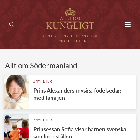
Toggl
navig
SENASTE NYHETERNA OM
KUNGLIGHETER
HEM
Allt om Södermanland
KUNGAFAMILJEN
ZNYHETER
Prins Alexanders mysiga födelsedag
UTLÄNDSKT
med familjen
KÄNDISAR
VÄRLDENS KUNGAHUS
ZNYHETER
Prinsessan Sofia visar barnen svenska
Svenska kungahuset
REDAKTION
smultronställen
Brittiska kungahuset