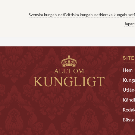
Svenska kungahuset
Brittiska kungahuset
Norska kungahuset
Japan
SIT
Hem
Kunga
Utlän
Kändi
Redak
Bästa