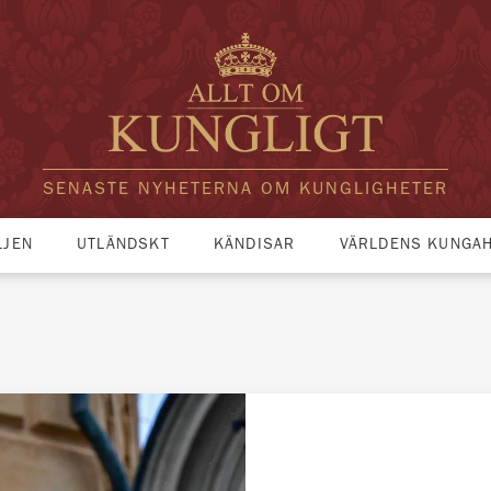
SENASTE NYHETERNA OM KUNGLIGHETER
LJEN
UTLÄNDSKT
KÄNDISAR
VÄRLDENS KUNGA