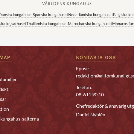
VÄRLDENS KUNGAHUS
Danska kungahuset
Spanska kungahuset
Nederländska kungahuset
Belgiska ku
ska kejsarhuset
Thailändska kungahuset
Marockanska kungahuset
Monacos fur
EMAP
KONTAKTA OSS
Epost:
redaktion@alltomkungligt.s
familjen
Telefon:
dskt
08-611 90 10
sar
Chefredaktör & ansvarig utg
tion
Daniel Nyhlén
 kungahus-sajterna