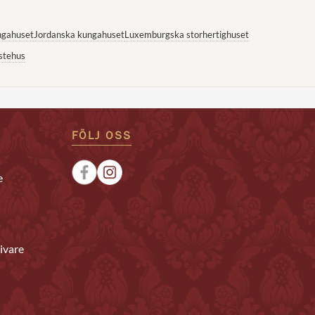
ngahuset
Jordanska kungahuset
Luxemburgska storhertighuset
stehus
FÖLJ OSS
e
ivare