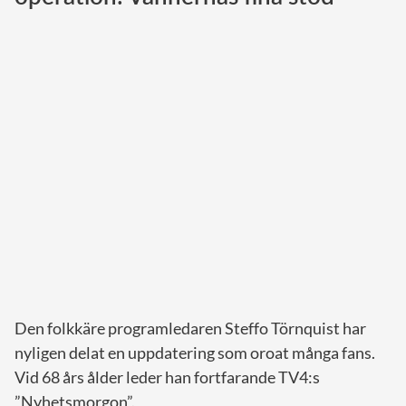
Norska kungahuset
Danska kungahuset
Spanska kungahuset
Nederländska kungahuset
Belgiska kungahuset
Jordanska kungahuset
Luxemburgska storhertighuset
Japanska kejsarhuset
Thailändska kungahuset
Marockanska kungahuset
Den folkkäre programledaren Steffo Törnquist har
Monacos furstehus
nyligen delat en uppdatering som oroat många fans.
Vid 68 års ålder leder han fortfarande TV4:s
”Nyhetsmorgon”.