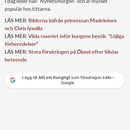
I dag leder han ”Nyhetsmorgon” och är mycket
populär hos tittarna.
LÄS MER:
Bilderna inifrån prinsessan Madeleines
och Chris lyxvilla
LÄS MER:
Vilda raseriet inför kungens besök: ”Löjliga
förberedelser”
LÄS MER:
Stora förvirringen på Öland efter Silvias
beteende
Lägg till
Allt om Kungligt
som föredragen källa i
Google