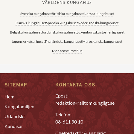
VÄRLDENS KUNGAHUS
Svenska kungahuset
Brittiska kungahuset
Norska kungahuset
Danska kungahuset
Spanska kungahuset
Nederländska kungahuset
Belgiska kungahuset
Jordanska kungahuset
Luxemburgska storhertighuset
Japanska kejsarhuset
Thailändska kungahuset
Marockanska kungahuset
Monacos furstehus
SITEMAP
KONTAKTA OSS
Epost:
Hem
redaktion@alltomkungligt.se
Kungafamiljen
Telefon:
Utländskt
08-611 90 10
Kändisar
Chefredaktör & ansvarig