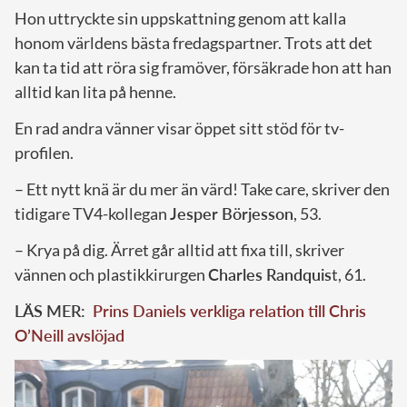
Hon uttryckte sin uppskattning genom att kalla
honom världens bästa fredagspartner. Trots att det
kan ta tid att röra sig framöver, försäkrade hon att han
alltid kan lita på henne.
En rad andra vänner visar öppet sitt stöd för tv-
profilen.
– Ett nytt knä är du mer än värd! Take care, skriver den
tidigare TV4-kollegan
Jesper Börjesson
, 53.
– Krya på dig. Ärret går alltid att fixa till, skriver
vännen och plastikkirurgen
Charles Randquis
t, 61.
LÄS MER:
Prins Daniels verkliga relation till Chris
O’Neill avslöjad