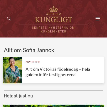
Toggl
navig
SENASTE NYHETERNA OM
KUNGLIGHETER
HEM
Allt om Sofia Jannok
KUNGAFAMILJEN
ZNYHETER
Allt om Victorias födelsedag – hela
UTLÄNDSKT
guiden inför festligheterna
KÄNDISAR
VÄRLDENS KUNGAHUS
Hetast just nu
Svenska kungahuset
REDAKTION
Brittiska kungahuset