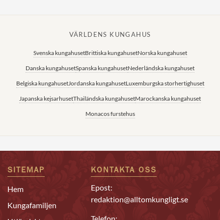
VÄRLDENS KUNGAHUS
Svenska kungahuset
Brittiska kungahuset
Norska kungahuset
Danska kungahuset
Spanska kungahuset
Nederländska kungahuset
Belgiska kungahuset
Jordanska kungahuset
Luxemburgska storhertighuset
Japanska kejsarhuset
Thailändska kungahuset
Marockanska kungahuset
Monacos furstehus
SITEMAP
KONTAKTA OSS
Epost:
Hem
redaktion@alltomkungligt.se
Kungafamiljen
Telefon: