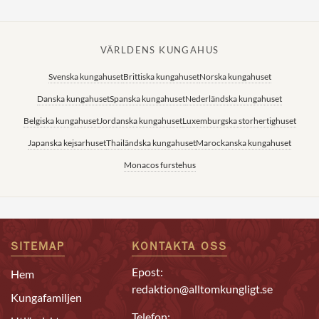
VÄRLDENS KUNGAHUS
Svenska kungahuset
Brittiska kungahuset
Norska kungahuset
Danska kungahuset
Spanska kungahuset
Nederländska kungahuset
Belgiska kungahuset
Jordanska kungahuset
Luxemburgska storhertighuset
Japanska kejsarhuset
Thailändska kungahuset
Marockanska kungahuset
Monacos furstehus
SITEMAP
KONTAKTA OSS
Epost:
Hem
redaktion@alltomkungligt.se
Kungafamiljen
Telefon: