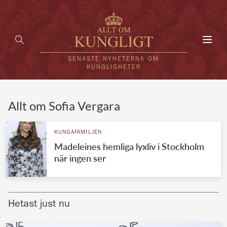
Toggl
navig
SENASTE NYHETERNA OM
KUNGLIGHETER
HEM
Allt om Sofia Vergara
KUNGAFAMILJEN
KUNGAFAMILJEN
Madeleines hemliga lyxliv i Stockholm
UTLÄNDSKT
när ingen ser
KÄNDISAR
VÄRLDENS KUNGAHUS
Hetast just nu
Svenska kungahuset
REDAKTION
Brittiska kungahuset