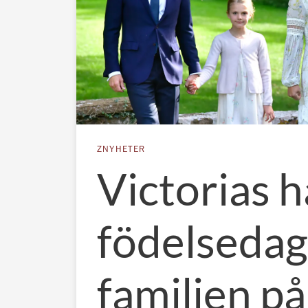
ZNYHETER
Victorias h
födelseda
familjen på