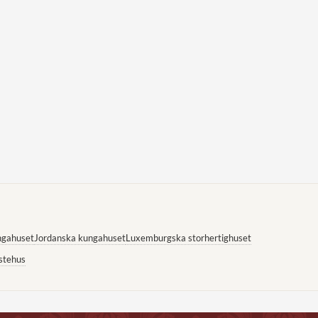
ngahuset
Jordanska kungahuset
Luxemburgska storhertighuset
stehus