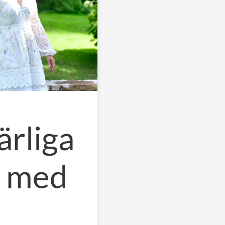
ärliga
g med