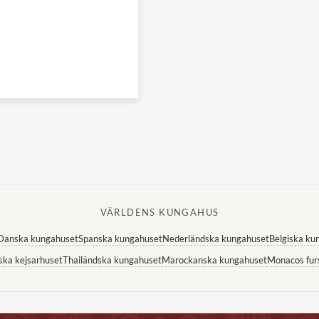
VÄRLDENS KUNGAHUS
Danska kungahuset
Spanska kungahuset
Nederländska kungahuset
Belgiska ku
ska kejsarhuset
Thailändska kungahuset
Marockanska kungahuset
Monacos fur