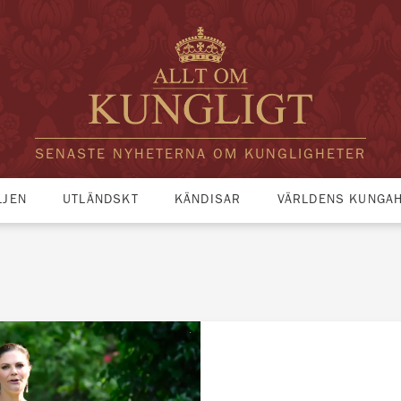
SENASTE NYHETERNA OM KUNGLIGHETER
LJEN
UTLÄNDSKT
KÄNDISAR
VÄRLDENS KUNGA