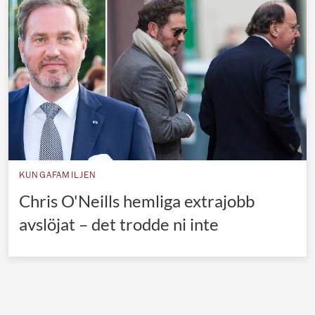
Norska kungahuset
Danska kungahuset
Spanska kungahuset
Nederländska kungahuset
Belgiska kungahuset
Jordanska kungahuset
Luxemburgska storhertighuset
KUNGAFAMILJEN
Japanska kejsarhuset
Chris O'Neills hemliga extrajobb
avslöjat – det trodde ni inte
Thailändska kungahuset
Marockanska kungahuset
Monacos furstehus