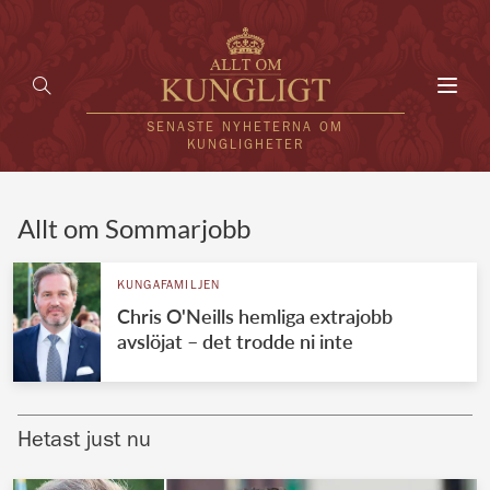
Toggl
navig
SENASTE NYHETERNA OM
KUNGLIGHETER
HEM
Allt om Sommarjobb
KUNGAFAMILJEN
KUNGAFAMILJEN
Chris O'Neills hemliga extrajobb
UTLÄNDSKT
avslöjat – det trodde ni inte
KÄNDISAR
VÄRLDENS KUNGAHUS
Hetast just nu
Svenska kungahuset
REDAKTION
Brittiska kungahuset