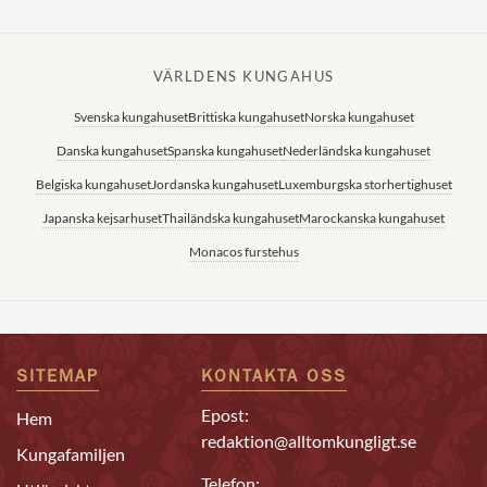
VÄRLDENS KUNGAHUS
Svenska kungahuset
Brittiska kungahuset
Norska kungahuset
Danska kungahuset
Spanska kungahuset
Nederländska kungahuset
Belgiska kungahuset
Jordanska kungahuset
Luxemburgska storhertighuset
Japanska kejsarhuset
Thailändska kungahuset
Marockanska kungahuset
Monacos furstehus
SITEMAP
KONTAKTA OSS
Epost:
Hem
redaktion@alltomkungligt.se
Kungafamiljen
Telefon: