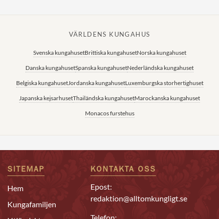
VÄRLDENS KUNGAHUS
Svenska kungahuset
Brittiska kungahuset
Norska kungahuset
Danska kungahuset
Spanska kungahuset
Nederländska kungahuset
Belgiska kungahuset
Jordanska kungahuset
Luxemburgska storhertighuset
Japanska kejsarhuset
Thailändska kungahuset
Marockanska kungahuset
Monacos furstehus
SITEMAP
KONTAKTA OSS
Epost:
Hem
redaktion@alltomkungligt.se
Kungafamiljen
Telefon: