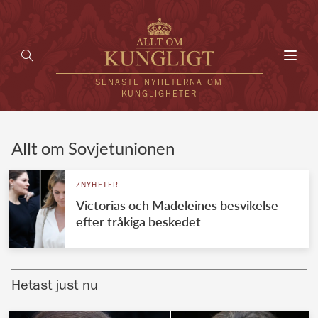
Toggl
navig
SENASTE NYHETERNA OM
KUNGLIGHETER
HEM
Allt om Sovjetunionen
KUNGAFAMILJEN
ZNYHETER
Victorias och Madeleines besvikelse
UTLÄNDSKT
efter tråkiga beskedet
KÄNDISAR
VÄRLDENS KUNGAHUS
Hetast just nu
Svenska kungahuset
REDAKTION
Brittiska kungahuset