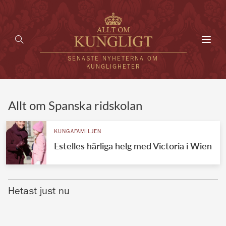
Toggl
navig
SENASTE NYHETERNA OM
KUNGLIGHETER
HEM
Allt om Spanska ridskolan
KUNGAFAMILJEN
KUNGAFAMILJEN
Estelles härliga helg med Victoria i Wien
UTLÄNDSKT
KÄNDISAR
Hetast just nu
VÄRLDENS KUNGAHUS
Svenska kungahuset
REDAKTION
Brittiska kungahuset