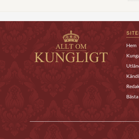
SIT
Hem
Kunga
Utlän
Kändi
Redak
Bästa