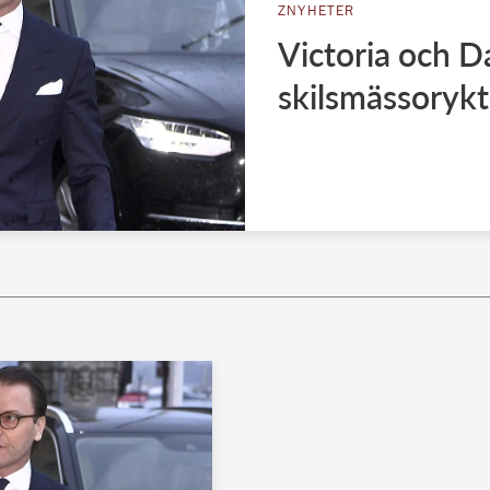
ZNYHETER
Victoria och D
skilsmässoryk