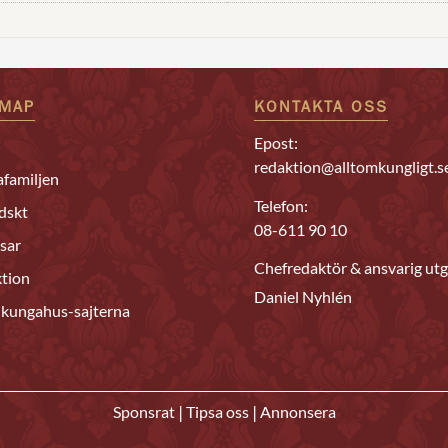
EMAP
KONTAKTA OSS
Epost:
redaktion@alltomkungligt.s
familjen
Telefon:
dskt
08-611 90 10
sar
Chefredaktör & ansvarig utg
tion
Daniel Nyhlén
 kungahus-sajterna
|
|
Sponsrat
Tipsa oss
Annonsera