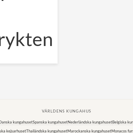
rykten
VÄRLDENS KUNGAHUS
Danska kungahuset
Spanska kungahuset
Nederländska kungahuset
Belgiska ku
ska kejsarhuset
Thailändska kungahuset
Marockanska kungahuset
Monacos fur