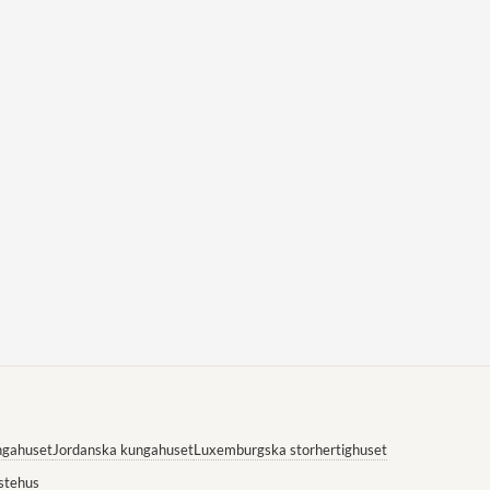
ngahuset
Jordanska kungahuset
Luxemburgska storhertighuset
stehus