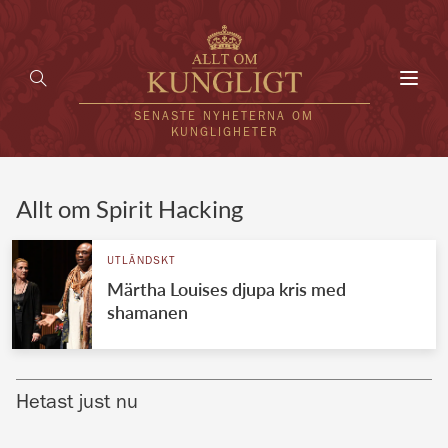
Toggl
navig
SENASTE NYHETERNA OM
KUNGLIGHETER
HEM
Allt om Spirit Hacking
KUNGAFAMILJEN
UTLÄNDSKT
Märtha Louises djupa kris med
UTLÄNDSKT
shamanen
KÄNDISAR
VÄRLDENS KUNGAHUS
Hetast just nu
Svenska kungahuset
REDAKTION
Brittiska kungahuset