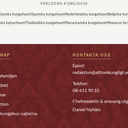
VÄRLDENS KUNGAHUS
Danska kungahuset
Spanska kungahuset
Nederländska kungahuset
Belgiska ku
ska kejsarhuset
Thailändska kungahuset
Marockanska kungahuset
Monacos fur
EMAP
KONTAKTA OSS
Epost:
redaktion@alltomkungligt.s
familjen
Telefon:
dskt
08-611 90 10
sar
Chefredaktör & ansvarig utg
tion
Daniel Nyhlén
 kungahus-sajterna