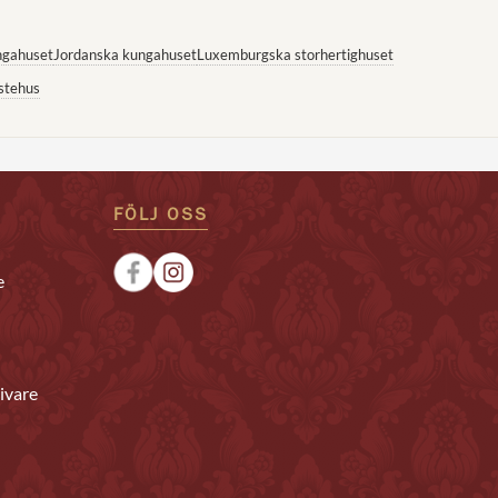
ngahuset
Jordanska kungahuset
Luxemburgska storhertighuset
stehus
FÖLJ OSS
e
ivare