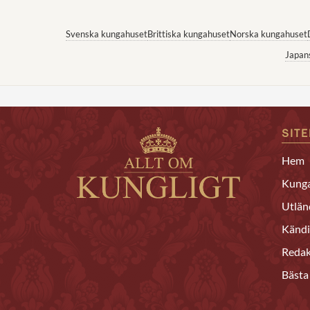
Svenska kungahuset
Brittiska kungahuset
Norska kungahuset
Japan
SIT
Hem
Kunga
Utlän
Kändi
Redak
Bästa