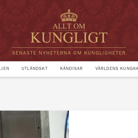
SENASTE NYHETERNA OM KUNGLIGHETER
LJEN
UTLÄNDSKT
KÄNDISAR
VÄRLDENS KUNGA