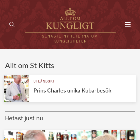
Toggl
navig
SENASTE NYHETERNA OM
KUNGLIGHETER
HEM
Allt om St Kitts
KUNGAFAMILJEN
UTLÄNDSKT
Prins Charles unika Kuba-besök
UTLÄNDSKT
KÄNDISAR
Hetast just nu
VÄRLDENS KUNGAHUS
Svenska kungahuset
REDAKTION
Brittiska kungahuset