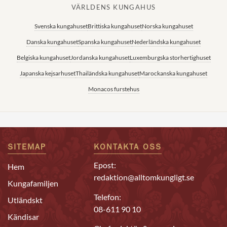
VÄRLDENS KUNGAHUS
Svenska kungahuset
Brittiska kungahuset
Norska kungahuset
Danska kungahuset
Spanska kungahuset
Nederländska kungahuset
Belgiska kungahuset
Jordanska kungahuset
Luxemburgska storhertighuset
Japanska kejsarhuset
Thailändska kungahuset
Marockanska kungahuset
Monacos furstehus
SITEMAP
KONTAKTA OSS
Epost:
Hem
redaktion@alltomkungligt.se
Kungafamiljen
Telefon:
Utländskt
08-611 90 10
Kändisar