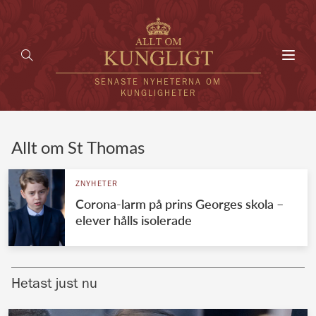
Toggl
navig
SENASTE NYHETERNA OM
KUNGLIGHETER
HEM
Allt om St Thomas
KUNGAFAMILJEN
ZNYHETER
Corona-larm på prins Georges skola –
UTLÄNDSKT
elever hålls isolerade
KÄNDISAR
VÄRLDENS KUNGAHUS
Hetast just nu
Svenska kungahuset
REDAKTION
Brittiska kungahuset