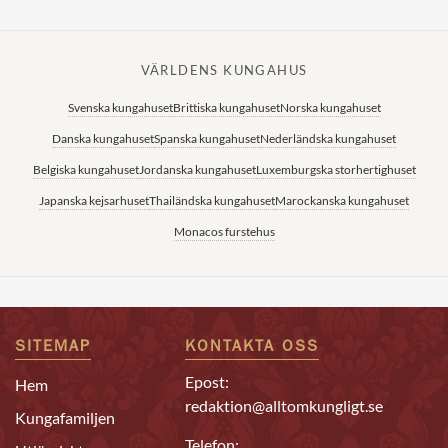
VÄRLDENS KUNGAHUS
Svenska kungahuset
Brittiska kungahuset
Norska kungahuset
Danska kungahuset
Spanska kungahuset
Nederländska kungahuset
Belgiska kungahuset
Jordanska kungahuset
Luxemburgska storhertighuset
Japanska kejsarhuset
Thailändska kungahuset
Marockanska kungahuset
Monacos furstehus
SITEMAP
KONTAKTA OSS
Epost:
Hem
redaktion@alltomkungligt.se
Kungafamiljen
Telefon: