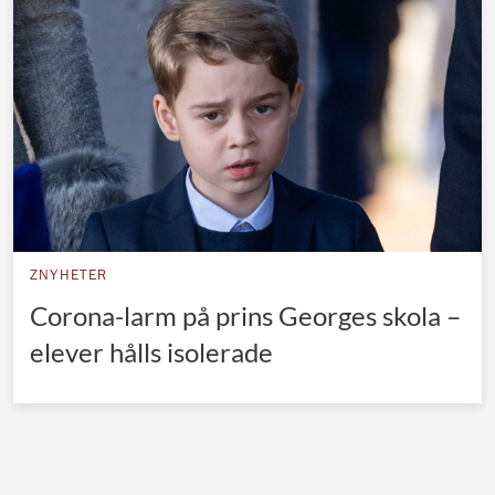
Norska kungahuset
Danska kungahuset
Spanska kungahuset
Nederländska kungahuset
Belgiska kungahuset
Jordanska kungahuset
Luxemburgska storhertighuset
ZNYHETER
Japanska kejsarhuset
Corona-larm på prins Georges skola –
elever hålls isolerade
Thailändska kungahuset
Marockanska kungahuset
Monacos furstehus