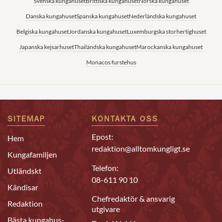
Svenska kungahuset
Brittiska kungahuset
Norska kungahuset
Danska kungahuset
Spanska kungahuset
Nederländska kungahuset
Belgiska kungahuset
Jordanska kungahuset
Luxemburgska storhertighuset
Japanska kejsarhuset
Thailändska kungahuset
Marockanska kungahuset
Monacos furstehus
SITEMAP
KONTAKTA OSS
Epost:
Hem
redaktion@alltomkungligt.se
Kungafamiljen
Telefon:
Utländskt
08-611 90 10
Kändisar
Chefredaktör & ansvarig
Redaktion
utgivare
Bästa kungahus-