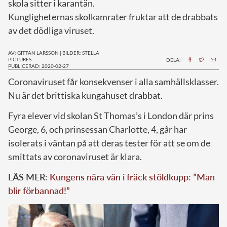
skola sitter i karantän.
Kungligheternas skolkamrater fruktar att de drabbats
av det dödliga viruset.
AV: GITTAN LARSSON
|
BILDER: STELLA
PICTURES
DELA:
PUBLICERAD: 2020-02-27
C
oronaviruset får konsekvenser i alla samhällsklasser.
Nu är det brittiska kungahuset drabbat.
Fyra elever vid skolan St Thomas’s i London där prins
George, 6, och prinsessan Charlotte, 4, går har
isolerats i väntan på att deras tester för att se om de
smittats av coronaviruset är klara.
LÄS MER:
Kungens nära vän i fräck stöldkupp: ”Man
blir förbannad!”