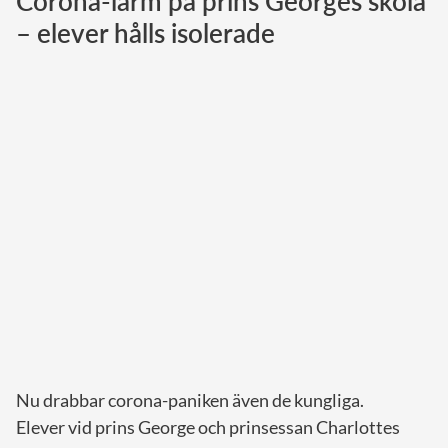
Corona-larm på prins Georges skola
– elever hålls isolerade
Norska kungahuset
Danska kungahuset
Spanska kungahuset
Nederländska kungahuset
Belgiska kungahuset
Jordanska kungahuset
Luxemburgska storhertighuset
Japanska kejsarhuset
Thailändska kungahuset
Marockanska kungahuset
Monacos furstehus
Nu drabbar corona-paniken även de kungliga.
Elever vid prins George och prinsessan Charlottes