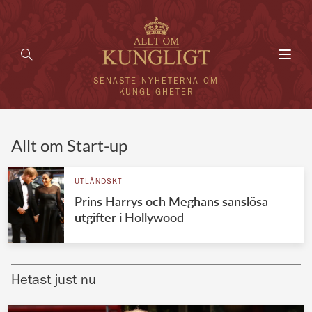
Toggl
navig
SENASTE NYHETERNA OM
KUNGLIGHETER
HEM
Allt om Start-up
KUNGAFAMILJEN
UTLÄNDSKT
Prins Harrys och Meghans sanslösa
UTLÄNDSKT
utgifter i Hollywood
KÄNDISAR
VÄRLDENS KUNGAHUS
Hetast just nu
Svenska kungahuset
REDAKTION
Brittiska kungahuset