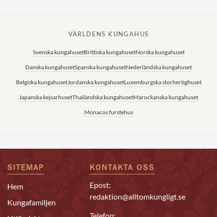
VÄRLDENS KUNGAHUS
Svenska kungahuset
Brittiska kungahuset
Norska kungahuset
Danska kungahuset
Spanska kungahuset
Nederländska kungahuset
Belgiska kungahuset
Jordanska kungahuset
Luxemburgska storhertighuset
Japanska kejsarhuset
Thailändska kungahuset
Marockanska kungahuset
Monacos furstehus
SITEMAP
KONTAKTA OSS
Epost:
Hem
redaktion@alltomkungligt.se
Kungafamiljen
Telefon: