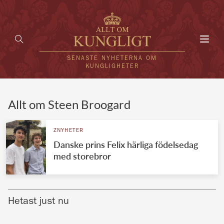
Toggl
navig
SENASTE NYHETERNA OM
KUNGLIGHETER
HEM
Allt om Steen Broogard
KUNGAFAMILJEN
ZNYHETER
Danske prins Felix härliga födelsedag
UTLÄNDSKT
med storebror
KÄNDISAR
VÄRLDENS KUNGAHUS
Hetast just nu
Svenska kungahuset
REDAKTION
Brittiska kungahuset