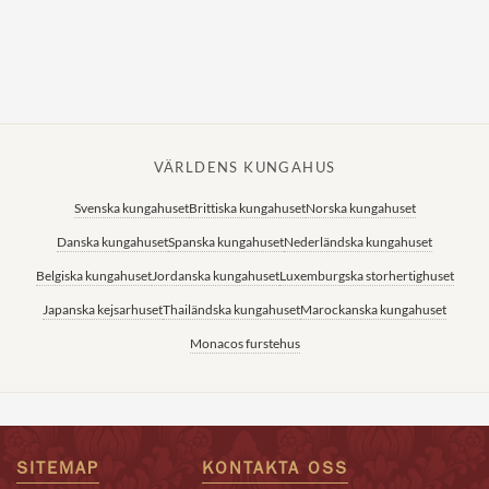
Norska kungahuset
Danska kungahuset
Spanska kungahuset
Nederländska kungahuset
VÄRLDENS KUNGAHUS
Belgiska kungahuset
Svenska kungahuset
Brittiska kungahuset
Norska kungahuset
Jordanska kungahuset
Danska kungahuset
Spanska kungahuset
Nederländska kungahuset
Luxemburgska storhertighuset
Belgiska kungahuset
Jordanska kungahuset
Luxemburgska storhertighuset
Japanska kejsarhuset
Japanska kejsarhuset
Thailändska kungahuset
Marockanska kungahuset
Thailändska kungahuset
Monacos furstehus
Marockanska kungahuset
Monacos furstehus
SITEMAP
KONTAKTA OSS