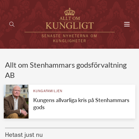
Toggl
navig
SENASTE NYHETERNA OM
KUNGLIGHETER
HEM
Allt om Stenhammars godsförvaltning
AB
KUNGAFAMILJEN
UTLÄNDSKT
KUNGAFAMILJEN
Kungens allvarliga kris på Stenhammars
KÄNDISAR
gods
VÄRLDENS KUNGAHUS
Svenska kungahuset
REDAKTION
Hetast just nu
Brittiska kungahuset