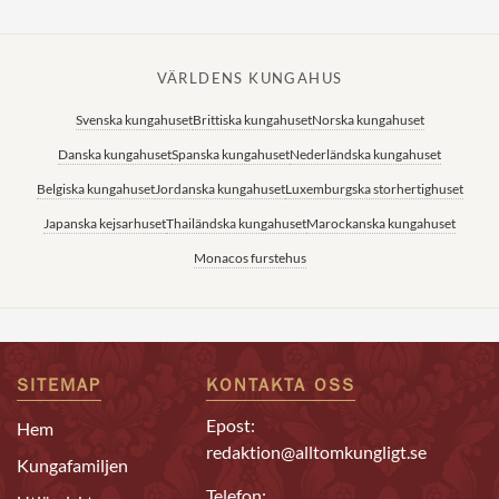
VÄRLDENS KUNGAHUS
Svenska kungahuset
Brittiska kungahuset
Norska kungahuset
Danska kungahuset
Spanska kungahuset
Nederländska kungahuset
Belgiska kungahuset
Jordanska kungahuset
Luxemburgska storhertighuset
Japanska kejsarhuset
Thailändska kungahuset
Marockanska kungahuset
Monacos furstehus
SITEMAP
KONTAKTA OSS
Epost:
Hem
redaktion@alltomkungligt.se
Kungafamiljen
Telefon: