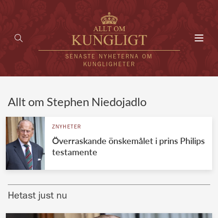
Toggl
navig
SENASTE NYHETERNA OM
KUNGLIGHETER
HEM
Allt om Stephen Niedojadlo
KUNGAFAMILJEN
ZNYHETER
Överraskande önskemålet i prins Philips
UTLÄNDSKT
testamente
KÄNDISAR
VÄRLDENS KUNGAHUS
Hetast just nu
Svenska kungahuset
REDAKTION
Brittiska kungahuset