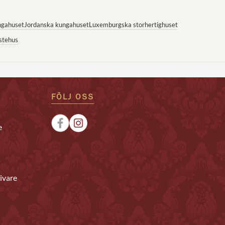
ngahuset
Jordanska kungahuset
Luxemburgska storhertighuset
stehus
FÖLJ OSS
e
ivare