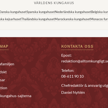
VÄRLDENS KUNGAHUS
Danska kungahuset
Spanska kungahuset
Nederländska kungahuset
Belgiska ku
ska kejsarhuset
Thailändska kungahuset
Marockanska kungahuset
Monacos fur
EMAP
KONTAKTA OSS
Epost:
redaktion@alltomkungligt.s
familjen
Telefon:
dskt
08-611 90 10
sar
Chefredaktör & ansvarig utg
tion
Daniel Nyhlén
 kungahus-sajterna