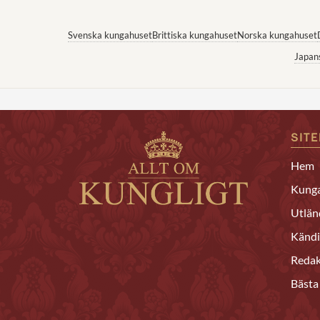
Svenska kungahuset
Brittiska kungahuset
Norska kungahuset
Japan
SIT
Hem
Kunga
Utlän
Kändi
Redak
Bästa