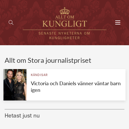
Toggl
navig
SENASTE NYHETERNA OM
KUNGLIGHETER
HEM
Allt om Stora journalistpriset
KUNGAFAMILJEN
KÄNDISAR
Victoria och Daniels vänner väntar barn
UTLÄNDSKT
igen
KÄNDISAR
VÄRLDENS KUNGAHUS
Hetast just nu
Svenska kungahuset
REDAKTION
Brittiska kungahuset