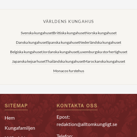
VÄRLDENS KUNGAHUS
Svenska kungahuset
Brittiska kungahuset
Norska kungahuset
Danska kungahuset
Spanska kungahuset
Nederländska kungahuset
Belgiska kungahuset
Jordanska kungahuset
Luxemburgska storhertighuset
Japanska kejsarhuset
Thailändska kungahuset
Marockanska kungahuset
Monacos furstehus
SITEMAP
KONTAKTA OSS
Epost:
Hem
redaktion@alltomkungligt.se
Kungafamiljen
Telefon: