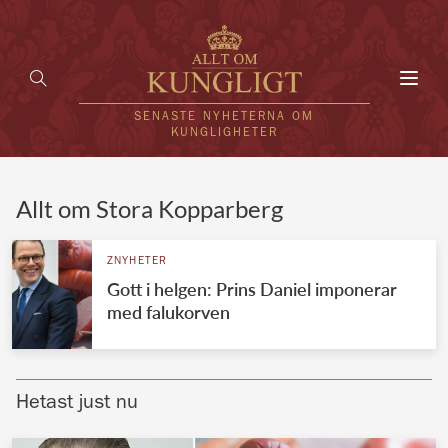
Toggl
navig
SENASTE NYHETERNA OM
KUNGLIGHETER
HEM
Allt om Stora Kopparberg
KUNGAFAMILJEN
ZNYHETER
Gott i helgen: Prins Daniel imponerar
UTLÄNDSKT
med falukorven
KÄNDISAR
VÄRLDENS KUNGAHUS
Hetast just nu
Svenska kungahuset
REDAKTION
Brittiska kungahuset