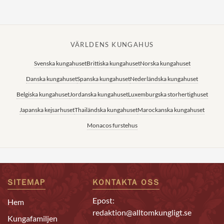
VÄRLDENS KUNGAHUS
Svenska kungahuset
Brittiska kungahuset
Norska kungahuset
Danska kungahuset
Spanska kungahuset
Nederländska kungahuset
Belgiska kungahuset
Jordanska kungahuset
Luxemburgska storhertighuset
Japanska kejsarhuset
Thailändska kungahuset
Marockanska kungahuset
Monacos furstehus
SITEMAP
KONTAKTA OSS
Epost:
Hem
redaktion@alltomkungligt.se
Kungafamiljen