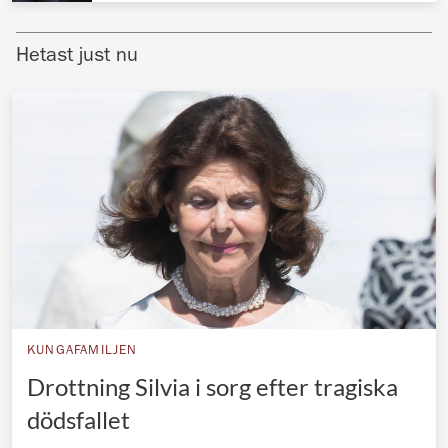
Norska kungahuset
Hetast just nu
Danska kungahuset
Spanska kungahuset
Nederländska kungahuset
Belgiska kungahuset
Jordanska kungahuset
Luxemburgska storhertighuset
Japanska kejsarhuset
Thailändska kungahuset
Marockanska kungahuset
KUNGAFAMILJEN
Drottning Silvia i sorg efter tragiska
Monacos furstehus
dödsfallet