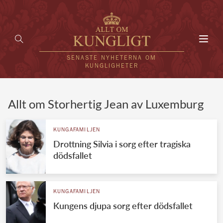
Toggl
navig
SENASTE NYHETERNA OM
KUNGLIGHETER
HEM
Allt om Storhertig Jean av Luxemburg
KUNGAFAMILJEN
KUNGAFAMILJEN
Drottning Silvia i sorg efter tragiska
UTLÄNDSKT
dödsfallet
KÄNDISAR
VÄRLDENS KUNGAHUS
KUNGAFAMILJEN
Kungens djupa sorg efter dödsfallet
Svenska kungahuset
REDAKTION
Brittiska kungahuset