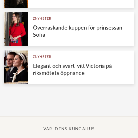
Norska kungahuset
ZNYHETER
Danska kungahuset
Överraskande kuppen för prinsessan
Spanska kungahuset
Sofia
Nederländska kungahuset
Belgiska kungahuset
ZNYHETER
Jordanska kungahuset
Elegant och svart-vitt Victoria på
riksmötets öppnande
Luxemburgska storhertighuset
Japanska kejsarhuset
Thailändska kungahuset
Marockanska kungahuset
Monacos furstehus
VÄRLDENS KUNGAHUS