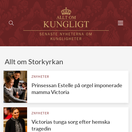
Toggl
navig
SENASTE NYHETERNA OM
KUNGLIGHETER
HEM
Allt om Storkyrkan
KUNGAFAMILJEN
ZNYHETER
Prinsessan Estelle på orgel imponerade
UTLÄNDSKT
mamma Victoria
KÄNDISAR
VÄRLDENS KUNGAHUS
ZNYHETER
Victorias tunga sorg efter hemska
Svenska kungahuset
REDAKTION
tragedin
Brittiska kungahuset