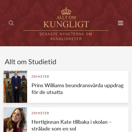
Toggl
navig
SENASTE NYHETERNA OM
KUNGLIGHETER
HEM
Allt om Studietid
KUNGAFAMILJEN
ZNYHETER
Prins Williams beundransvärda uppdrag
UTLÄNDSKT
för de utsatta
KÄNDISAR
VÄRLDENS KUNGAHUS
ZNYHETER
Hertiginnan Kate tillbaka i skolan –
Svenska kungahuset
REDAKTION
strålade som en sol
Brittiska kungahuset