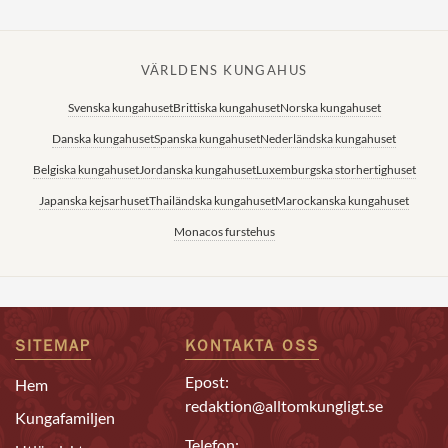
VÄRLDENS KUNGAHUS
Svenska kungahuset
Brittiska kungahuset
Norska kungahuset
Danska kungahuset
Spanska kungahuset
Nederländska kungahuset
Belgiska kungahuset
Jordanska kungahuset
Luxemburgska storhertighuset
Japanska kejsarhuset
Thailändska kungahuset
Marockanska kungahuset
Monacos furstehus
SITEMAP
KONTAKTA OSS
Epost:
Hem
redaktion@alltomkungligt.se
Kungafamiljen
Telefon: