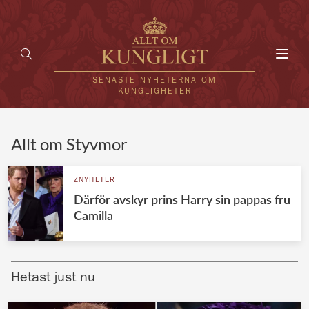
Toggl
navig
SENASTE NYHETERNA OM
KUNGLIGHETER
HEM
Allt om Styvmor
KUNGAFAMILJEN
ZNYHETER
Därför avskyr prins Harry sin pappas fru
UTLÄNDSKT
Camilla
KÄNDISAR
VÄRLDENS KUNGAHUS
Hetast just nu
Svenska kungahuset
REDAKTION
Brittiska kungahuset