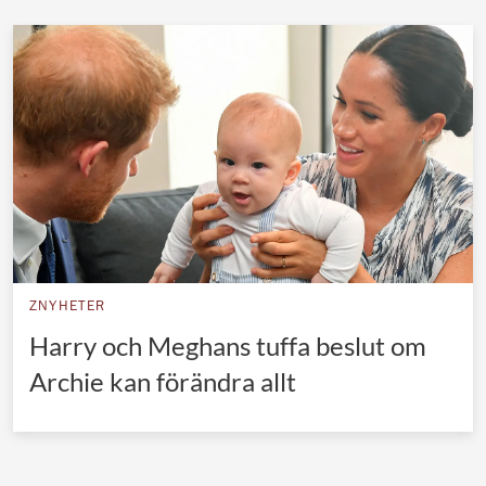
Norska kungahuset
Danska kungahuset
Spanska kungahuset
Nederländska kungahuset
Belgiska kungahuset
Jordanska kungahuset
Luxemburgska storhertighuset
Japanska kejsarhuset
ZNYHETER
Harry och Meghans tuffa beslut om
Thailändska kungahuset
Archie kan förändra allt
Marockanska kungahuset
Monacos furstehus