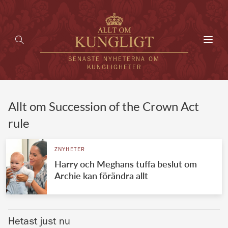
Toggl
navig
SENASTE NYHETERNA OM
KUNGLIGHETER
HEM
Allt om Succession of the Crown Act
rule
KUNGAFAMILJEN
UTLÄNDSKT
ZNYHETER
Harry och Meghans tuffa beslut om
KÄNDISAR
Archie kan förändra allt
VÄRLDENS KUNGAHUS
Svenska kungahuset
REDAKTION
Hetast just nu
Brittiska kungahuset