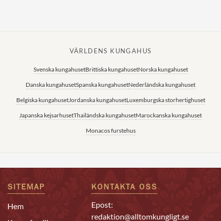
VÄRLDENS KUNGAHUS
Svenska kungahuset
Brittiska kungahuset
Norska kungahuset
Danska kungahuset
Spanska kungahuset
Nederländska kungahuset
Belgiska kungahuset
Jordanska kungahuset
Luxemburgska storhertighuset
Japanska kejsarhuset
Thailändska kungahuset
Marockanska kungahuset
Monacos furstehus
SITEMAP
KONTAKTA OSS
Epost:
Hem
redaktion@alltomkungligt.se