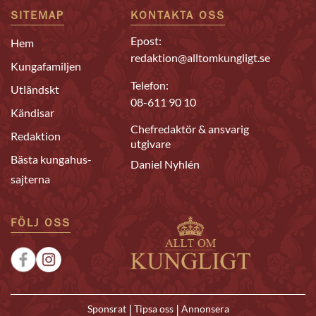
SITEMAP
KONTAKTA OSS
Epost:
Hem
redaktion@alltomkungligt.se
Kungafamiljen
Telefon:
Utländskt
08-611 90 10
Kändisar
Chefredaktör & ansvarig
Redaktion
utgivare
Bästa kungahus-
Daniel Nyhlén
sajterna
FÖLJ OSS
|
|
Sponsrat
Tipsa oss
Annonsera