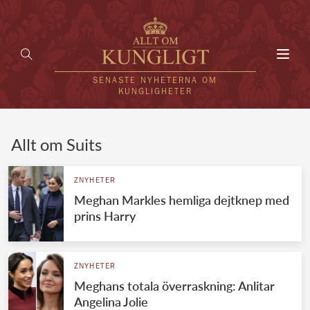
Toggl
navig
SENASTE NYHETERNA OM
KUNGLIGHETER
HEM
Allt om Suits
KUNGAFAMILJEN
ZNYHETER
Meghan Markles hemliga dejtknep med
UTLÄNDSKT
prins Harry
KÄNDISAR
VÄRLDENS KUNGAHUS
ZNYHETER
Meghans totala överraskning: Anlitar
Svenska kungahuset
REDAKTION
Angelina Jolie
Brittiska kungahuset