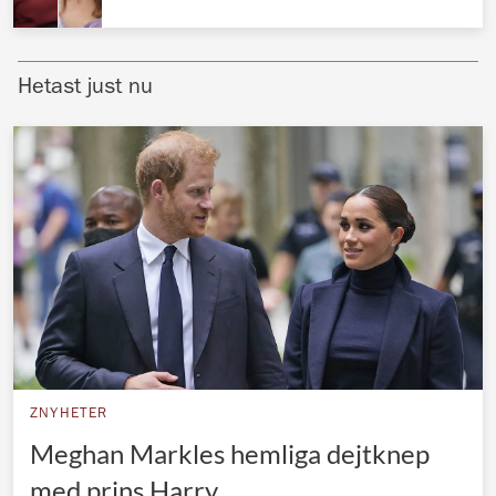
Norska kungahuset
Danska kungahuset
Hetast just nu
Spanska kungahuset
Nederländska kungahuset
Belgiska kungahuset
Jordanska kungahuset
Luxemburgska storhertighuset
Japanska kejsarhuset
Thailändska kungahuset
Marockanska kungahuset
ZNYHETER
Monacos furstehus
Meghan Markles hemliga dejtknep
med prins Harry