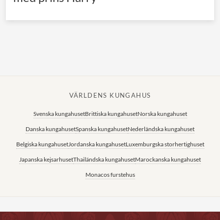
VÄRLDENS KUNGAHUS
Svenska kungahuset
Brittiska kungahuset
Norska kungahuset
Danska kungahuset
Spanska kungahuset
Nederländska kungahuset
Belgiska kungahuset
Jordanska kungahuset
Luxemburgska storhertighuset
Japanska kejsarhuset
Thailändska kungahuset
Marockanska kungahuset
Monacos furstehus