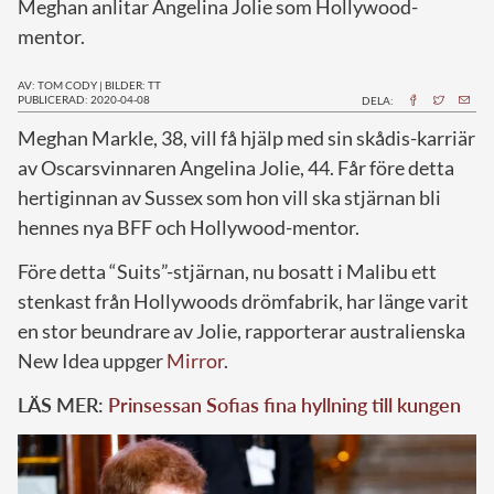
Meghan anlitar Angelina Jolie som Hollywood-
mentor.
AV: TOM CODY
|
BILDER: TT
PUBLICERAD: 2020-04-08
DELA:
M
eghan Markle, 38, vill få hjälp med sin skådis-karriär
av Oscarsvinnaren Angelina Jolie, 44. Får före detta
hertiginnan av Sussex som hon vill ska stjärnan bli
hennes nya BFF och Hollywood-mentor.
Före detta “Suits”-stjärnan, nu bosatt i Malibu ett
stenkast från Hollywoods drömfabrik, har länge varit
en stor beundrare av Jolie, rapporterar australienska
New Idea uppger
Mirror
.
LÄS MER:
Prinsessan Sofias fina hyllning till kungen