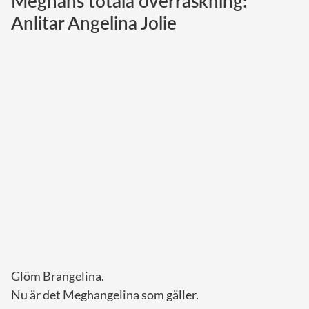
Meghans totala överraskning:
Anlitar Angelina Jolie
Norska kungahuset
Danska kungahuset
Spanska kungahuset
Nederländska kungahuset
Belgiska kungahuset
Jordanska kungahuset
Luxemburgska storhertighuset
Japanska kejsarhuset
Thailändska kungahuset
Marockanska kungahuset
Monacos furstehus
Glöm Brangelina.
Nu är det Meghangelina som gäller.