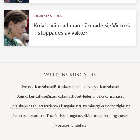
KUNGAFAMILJEN
Knivbeväpnad man närmade sig Victoria
– stoppades av vakter
VÄRLDENS KUNGAHUS
Svenska kungahuset
Brittiska kungahuset
Norska kungahuset
Danska kungahuset
Spanska kungahuset
Nederländska kungahuset
Belgiska kungahuset
Jordanska kungahuset
Luxemburgska storhertighuset
Japanska kejsarhuset
Thailändska kungahuset
Marockanska kungahuset
Monacos furstehus