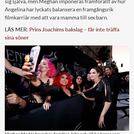
sig själva, men Meghan imponeras framförallt av hur
Angelina har lyckats balansera en framgångsrik
filmkarriär med att vara mamma till sex barn.
LÄS MER:
Prins Joachims bakslag – får inte träffa
sina söner
Meghan Markle beundrar Angelina Jolie och vill ha henne som