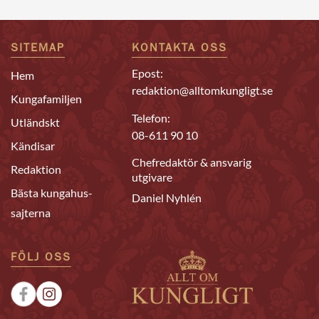
SITEMAP
KONTAKTA OSS
Epost:
Hem
redaktion@alltomkungligt.se
Kungafamiljen
Telefon:
Utländskt
08-611 90 10
Kändisar
Chefredaktör & ansvarig
Redaktion
utgivare
Bästa kungahus-
Daniel Nyhlén
sajterna
FÖLJ OSS