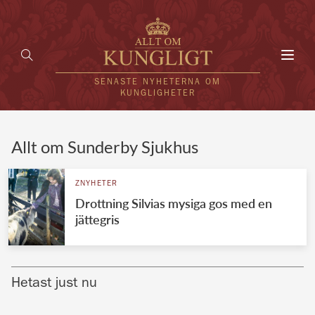
Toggl
navig
SENASTE NYHETERNA OM
KUNGLIGHETER
HEM
Allt om Sunderby Sjukhus
KUNGAFAMILJEN
ZNYHETER
Drottning Silvias mysiga gos med en
UTLÄNDSKT
jättegris
KÄNDISAR
VÄRLDENS KUNGAHUS
Hetast just nu
Svenska kungahuset
REDAKTION
Brittiska kungahuset