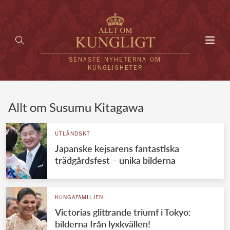
Toggl
navig
SENASTE NYHETERNA OM
KUNGLIGHETER
HEM
Allt om Susumu Kitagawa
KUNGAFAMILJEN
UTLÄNDSKT
Japanske kejsarens fantastiska
UTLÄNDSKT
trädgårdsfest – unika bilderna
KÄNDISAR
VÄRLDENS KUNGAHUS
KUNGAFAMILJEN
Victorias glittrande triumf i Tokyo:
Svenska kungahuset
REDAKTION
bilderna från lyxkvällen!
Brittiska kungahuset