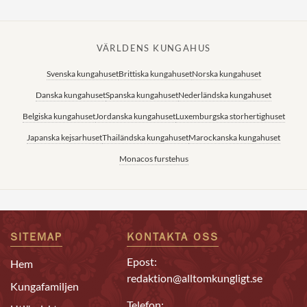
VÄRLDENS KUNGAHUS
Svenska kungahuset
Brittiska kungahuset
Norska kungahuset
Danska kungahuset
Spanska kungahuset
Nederländska kungahuset
Belgiska kungahuset
Jordanska kungahuset
Luxemburgska storhertighuset
Japanska kejsarhuset
Thailändska kungahuset
Marockanska kungahuset
Monacos furstehus
SITEMAP
KONTAKTA OSS
Epost:
Hem
redaktion@alltomkungligt.se
Kungafamiljen
Telefon: