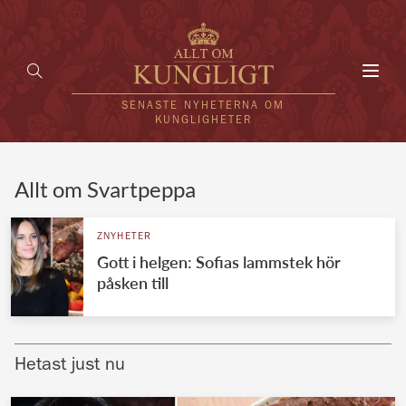
Toggl
navig
SENASTE NYHETERNA OM
KUNGLIGHETER
HEM
Allt om Svartpeppa
KUNGAFAMILJEN
ZNYHETER
Gott i helgen: Sofias lammstek hör
UTLÄNDSKT
påsken till
KÄNDISAR
VÄRLDENS KUNGAHUS
Hetast just nu
Svenska kungahuset
REDAKTION
Brittiska kungahuset